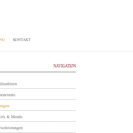
UNG
KONTAKT
NAVIGATION
lienfeiern
menevents
ungen
fets & Menüs
iceleistungen