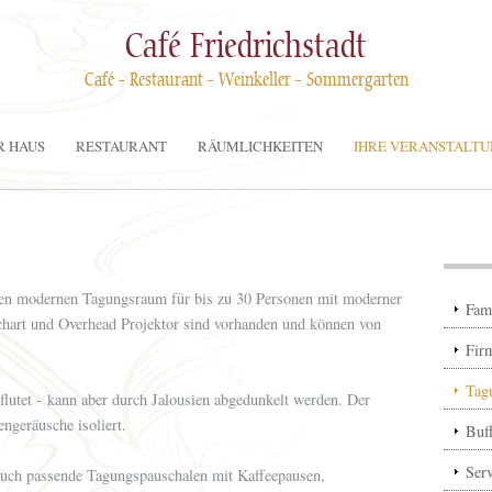
Café Friedrichstadt
Café - Restaurant - Weinkeller - Sommergarten
R HAUS
RESTAURANT
RÄUMLICHKEITEN
IHRE VERANSTALT
inen modernen Tagungsraum für bis zu 30 Personen mit moderner
Fami
hart und Overhead Projektor sind vorhanden und können von
Fir
Tag
flutet - kann aber durch Jalousien abgedunkelt werden. Der
ngeräusche isoliert.
Buf
Serv
uch passende Tagungspauschalen mit Kaffeepausen,