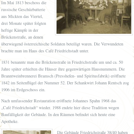
Im Mai 1813 beschoss die
russische Geschüzbatterie
aus Mickten das Viertel,
drei Monate später folgten
heftige Kämpfe in der
Brückenstraße, an denen
überwiegend österreichische Soldaten beteiligt waren. Die Verwundeten
brachte man im Haus des Café Friedrichstadt unter.
1831 benannte man die Brückenstraße in Friedrichstraße um und ca. 50
Jahre später erhielten die Häuser ihre gegenwärtigen Hausnummern. Die
Branntweinbrennerei Bramsch (Presshefen- und Spiritusfabrik) eröffnete
1842 im Seitenflügel der Nummer 52. Der Schankwirt Johann Rentsch zog
1906 im Erdgeschoss ein.
Nach umfassender Restauration eröffnete Johannes Spahn 1968 das
„Café Friedrichstadt“ wieder. 1988 endete hier diese Tradition wegen
Baufälligkeit der Gebäude. In den Räumen befindet sich heute eine
Apotheke.
Die Gebäude Friedrichstraße 38/40 haben