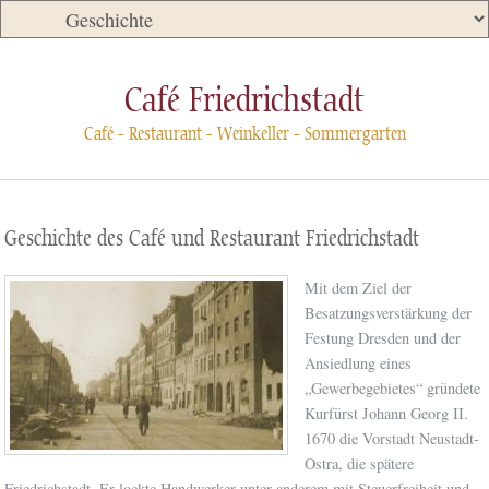
Café Friedrichstadt
Café - Restaurant - Weinkeller - Sommergarten
Geschichte des Café und Restaurant Friedrichstadt
Mit dem Ziel der
Besatzungsverstärkung der
Festung Dresden und der
Ansiedlung eines
„Gewerbegebietes“ gründete
Kurfürst Johann Georg II.
1670 die Vorstadt Neustadt-
Ostra, die spätere
Friedrichstadt. Er lockte Handwerker unter an­derem mit Steuerfreiheit und