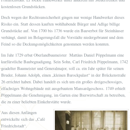
kostenlosen Grundstücken.
Doch wegen der Rechtsunsicherheit gingen nur wenige Handwerker dieses
Risiko ein. Statt dessen kauften wohlhabende Bürger und Adlige billige
Grundstücke auf. Von 1700 bis 1736 wurde ein Bauverbot für Steinhäuser
verhängt, damit im Belagerungsfall die Vorstädte niedergebrannt und dem
Feind so die Deckungsmöglichkeiten genommen werden konnten.
Im Jahr 1729 erbat Oberlandbaumeister Mattäus Daniel Pöppelmann eine
kurfürstliche Baubegnadigung. Sein Sohn, Carl Friedrich Pöppelmann, 1742
geadelter Baumeister und Generalmajor, soll ca. ein Jahr später für seinen
Bruder, Johann Adolph, einen „kleinen Barockpalast“ in der Brückenstraße
26 errichtet haben. Dabei handelt es sich um ein großes dreigeschossiges,
elfachsiges Wohngebäude mit ausgebautem Mansardgeschoss. 1749 erhielt
Pöppelmann die Genehmigung, im Garten eine Bierwirtschaft zu betreiben,
die zu einer beliebten Einkehrstätte wurde.
Aus diesen Anfängen
entwickelte sich das „Café
Friedrichstadt“.